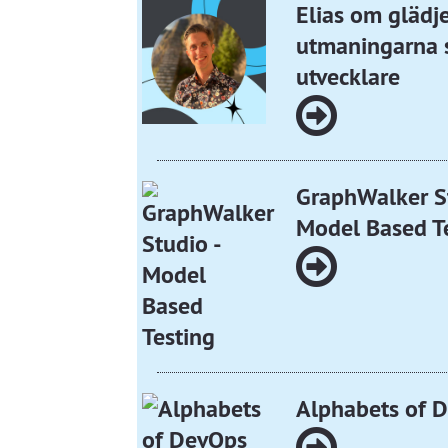
Elias om glädj
utmaningarna 
utvecklare
GraphWalker St
Model Based T
Alphabets of 