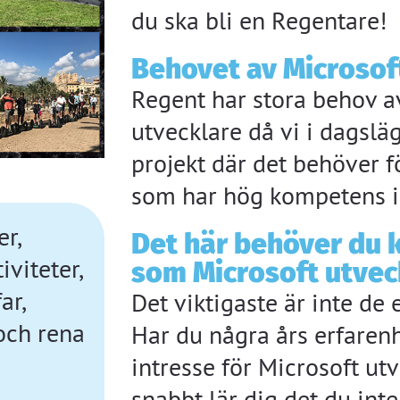
du ska bli en Regentare!
Behovet av Microsoft
Regent har stora behov av
utvecklare då vi i dagslä
projekt där det behöver f
som har hög kompetens i
r,
Det här behöver du k
viteter,
som Microsoft utvec
ar,
Det viktigaste är inte de
och rena
Har du några års erfaren
intresse för Microsoft utv
snabbt lär dig det du int