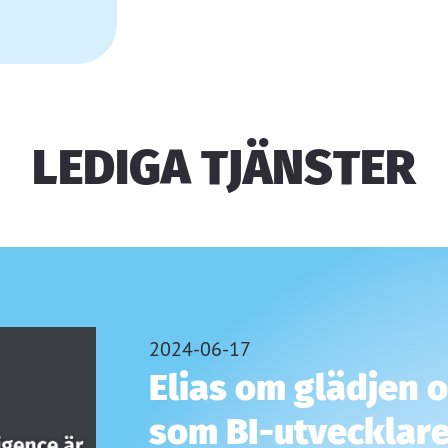
LEDIGA TJÄNSTER
2024-06-17
Elias om glädjen 
som BI-utvecklar