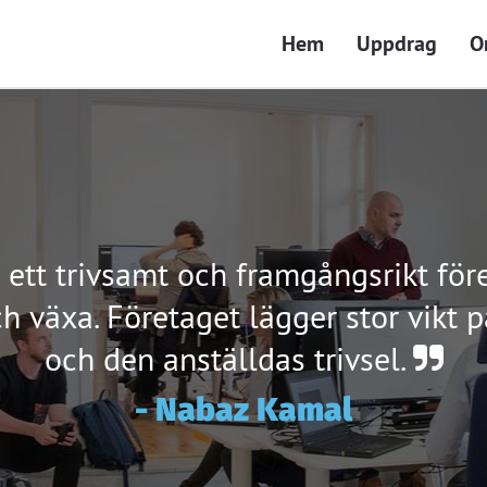
Hem
Uppdrag
O
 ett trivsamt och framgångsrikt fö
h växa. Företaget lägger stor vikt
och den anställdas trivsel.
Nabaz Kamal