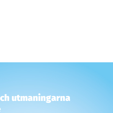
och utmaningarna
e