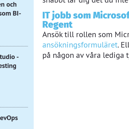
en och
som BI-
IT jobb som Microsof
Regent
Ansök till rollen som Mi
ansökningsformuläret
. E
på någon av våra lediga t
udio -
esting
DevOps