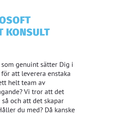
ROSOFT
IT KONSULT
g som genuint sätter Dig i
t för att leverera enstaka
tt helt team av
gande? Vi tror att det
 så och att det skapar
 Håller du med? Då kanske