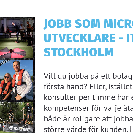
JOBB SOM MIC
UTVECKLARE - 
STOCKHOLM
Vill du jobba på ett bola
första hand? Eller, iställe
konsulter per timme har e
kompetenser för varje åta
både är roligare att jobba
större värde för kunden.