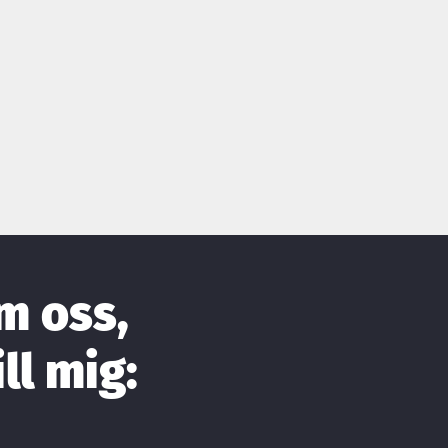
m oss,
ll mig: